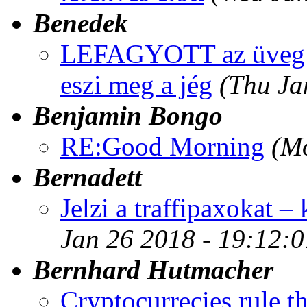
Benedek
LEFAGYOTT az üveg k
eszi meg a jég
(Thu Ja
Benjamin Bongo
RE:Good Morning
(M
Bernadett
Jelzi a traffipaxokat – 
Jan 26 2018 - 19:12:
Bernhard Hutmacher
Cryptocurrecies rule t