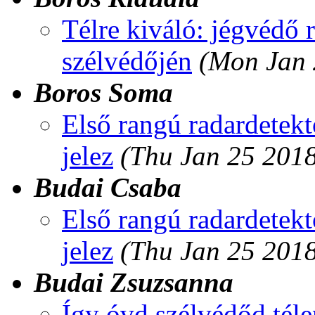
Télre kiváló: jégvédő r
szélvédőjén
(Mon Jan 
Boros Soma
Első rangú radardetek
jelez
(Thu Jan 25 201
Budai Csaba
Első rangú radardetek
jelez
(Thu Jan 25 201
Budai Zsuzsanna
Így óvd szélvédőd téle