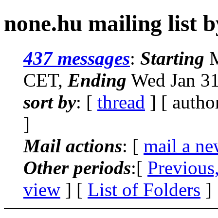
none.hu mailing list 
437 messages
:
Starting
M
CET,
Ending
Wed Jan 31
sort by
: [
thread
] [ autho
]
Mail actions
: [
mail a ne
Other periods
:[
Previous
view
] [
List of Folders
]