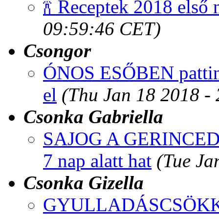
🍾 Receptek 2018 első 
09:59:46 CET)
Csongor
ÓNOS ESŐBEN pattints
el
(Thu Jan 18 2018 -
Csonka Gabriella
SAJOG A GERINCED? D
7 nap alatt hat
(Tue Ja
Csonka Gizella
GYULLADÁSCSÖKKENT