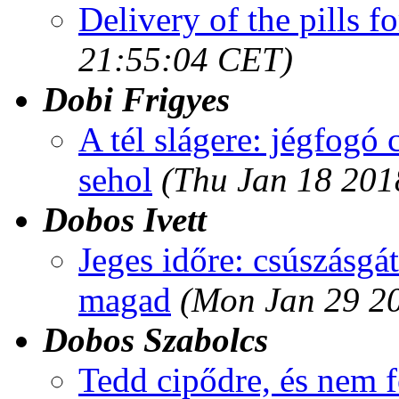
Delivery of the pills f
21:55:04 CET)
Dobi Frigyes
A tél slágere: jégfogó
sehol
(Thu Jan 18 201
Dobos Ivett
Jeges időre: csúszásgá
magad
(Mon Jan 29 2
Dobos Szabolcs
Tedd cipődre, és nem f