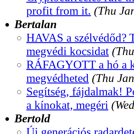
profit from it.
(Thu Ja
Bertalan
HAVAS a szélvédőd? Te
megvédi kocsidat
(Thu
RÁFAGYOTT a hó a koc
megvédheted
(Thu Jan
Segítség, fájdalmak! P
a kínokat, megéri
(Wed
Bertold
Új generációs radardete