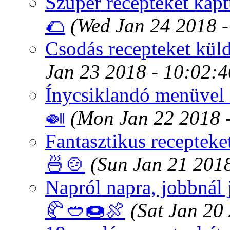
Szuper recepteket kap
🌮
(Wed Jan 24 2018 
Csodás recepteket kül
Jan 23 2018 - 10:02:
Ínycsiklandó menüvel i
🍛
(Mon Jan 22 2018 
Fantasztikus recepteke
🍜🍲
(Sun Jan 21 201
Napról napra, jobbnál 
🥐🥙🍩🍖
(Sat Jan 20