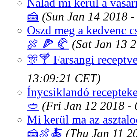
Nálad mi kerül a vasár
🍰
(Sun Jan 14 2018 
Oszd meg a kedvenc cs
🍖 🍕 🥐
(Sat Jan 13 
🎊🍸 Farsangi receptv
13:09:21 CET)
Ínycsiklandó recepteke
🥙
(Fri Jan 12 2018 -
Mi kerül ma az asztal
🍰🍖🍝
(Thu Jan 11 2