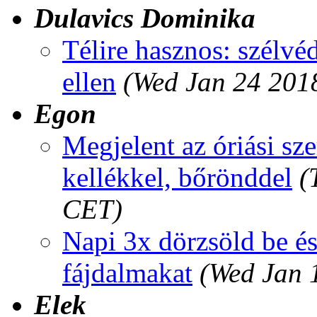
Dulavics Dominika
Télire hasznos: szélvé
ellen
(Wed Jan 24 201
Egon
Megjelent az óriási s
kellékkel, bőrönddel
(
CET)
Napi 3x dörzsöld be és 
fájdalmakat
(Wed Jan 
Elek