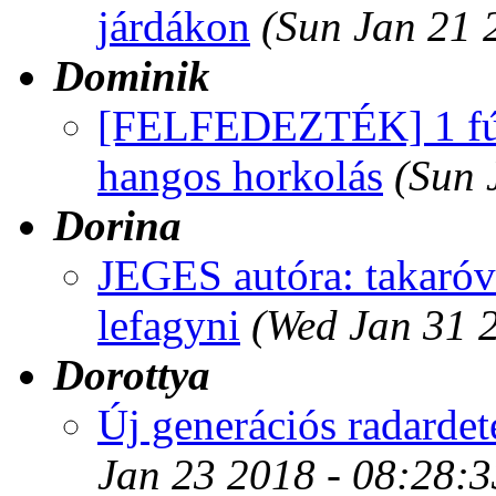
járdákon
(Sun Jan 21 
Dominik
[FELFEDEZTÉK] 1 fújás
hangos horkolás
(Sun 
Dorina
JEGES autóra: takaróv
lefagyni
(Wed Jan 31 
Dorottya
Új generációs radardete
Jan 23 2018 - 08:28: