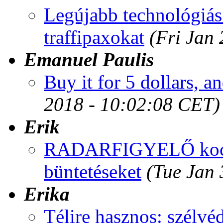
Legújabb technológiás 
traffipaxokat
(Fri Jan
Emanuel Paulis
Buy it for 5 dollars, a
2018 - 10:02:08 CET)
Erik
RADARFIGYELŐ kocsib
büntetéseket
(Tue Jan
Erika
Télire hasznos: szélvé