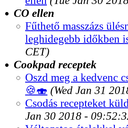
ellen
(Tue Jan 30 201
CO ellen
Fűthető masszázs ülés
leghidegebb időkben i
CET)
Cookpad receptek
Oszd meg a kedvenc cs
🍪🍣
(Wed Jan 31 201
Csodás recepteket kül
Jan 30 2018 - 09:52: