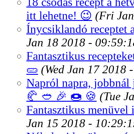
18 csodás recept a hét
itt lehetne! 😉
(Fri Ja
Ínycsiklandó receptet 
Jan 18 2018 - 09:59:
Fantasztikus recepteke
🥒
(Wed Jan 17 2018 
Napról napra, jobbnál 
🥐 🥙 🎉 🍩 🍪
(Tue J
Fantasztikus menüvel i
Jan 15 2018 - 10:29: