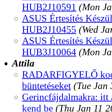
HUB2J10591
(Mon Ja
ASUS Értesítés Készül
HUB2J10455
(Wed Ja
ASUS Értesítés Készül
HUB3J10064
(Mon Ja
Attila
RADARFIGYELŐ kocsib
büntetéseket
(Tue Jan
Gerincfájdalmakra: itt
kend be
(Thu Jan 11 2