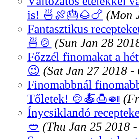
Változatos ételekkel v
is! 🍜🍖🎂🌰🍗
(Mon 
Fantasztikus recepteke
🍜🍲
(Sun Jan 28 201
Főzzél finomakat a hé
😉
(Sat Jan 27 2018 -
Finomabbnál finomabb 
Tőletek! 🍲🍝🍮🍛
(Fr
Ínycsiklandó recepteke
🥙
(Thu Jan 25 2018 