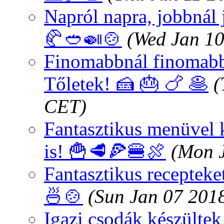
Napról napra, jobbnál 
🥐🥙🍛🍲
(Wed Jan 10
Finomabbnál finomabb 
Tőletek! 🍰 🎂 🍗 🥞
(
CET)
Fantasztikus menüvel 
is! 🍟🥩🍕🍔🍖
(Mon 
Fantasztikus recepteke
🍜🍲
(Sun Jan 07 201
Igazi csodák készültek