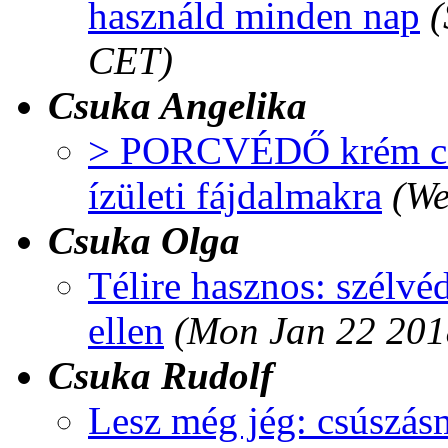
használd minden nap
(
CET)
Csuka Angelika
> PORCVÉDŐ krém csi
ízületi fájdalmakra
(We
Csuka Olga
Télire hasznos: szélvé
ellen
(Mon Jan 22 201
Csuka Rudolf
Lesz még jég: csúszás