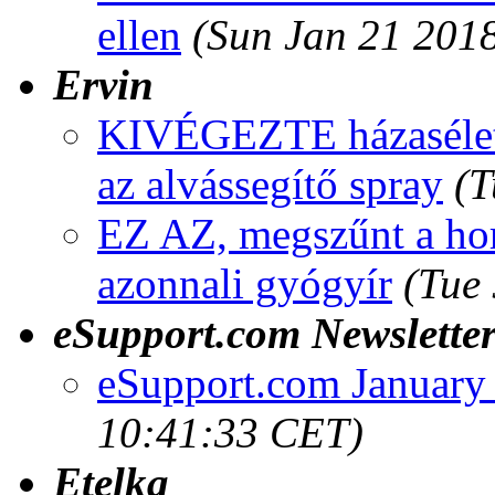
ellen
(Sun Jan 21 201
Ervin
KIVÉGEZTE házaséletem
az alvássegítő spray
(T
EZ AZ, megszűnt a hor
azonnali gyógyír
(Tue
eSupport.com Newslette
eSupport.com January 
10:41:33 CET)
Etelka