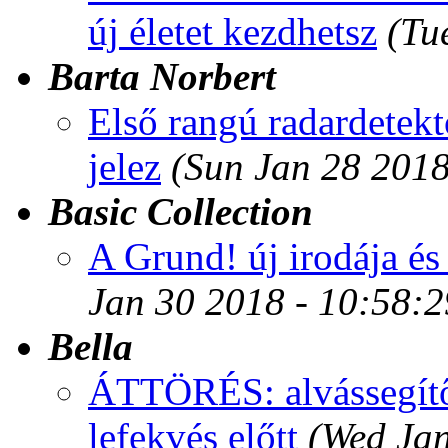
új életet kezdhetsz
(Tu
Barta Norbert
Első rangú radardetek
jelez
(Sun Jan 28 2018
Basic Collection
A Grund! új irodája és
Jan 30 2018 - 10:58:
Bella
ÁTTÖRÉS: alvássegítő p
lefekvés előtt
(Wed Jan