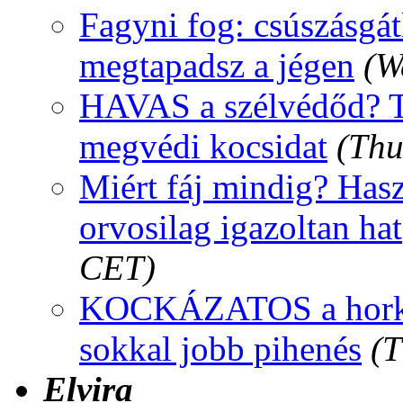
Fagyni fog: csúszásgát
megtapadsz a jégen
(W
HAVAS a szélvédőd? Te
megvédi kocsidat
(Thu
Miért fáj mindig? Hasz
orvosilag igazoltan hat
CET)
KOCKÁZATOS a horkol
sokkal jobb pihenés
(T
Elvira