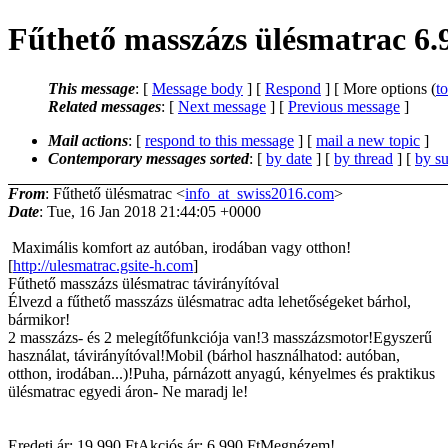
Fűthető masszázs ülésmatrac 6.
This message
: [
Message body
] [
Respond
] [ More options (
t
Related messages
:
[
Next message
] [
Previous message
]
Mail actions
: [
respond to this message
] [
mail a new topic
]
Contemporary messages sorted
: [
by date
] [
by thread
] [
by su
From
: Fűthető ülésmatrac <
info_at_swiss2016.com
>
Date
: Tue, 16 Jan 2018 21:44:05 +0000
Maximális komfort az autóban, irodában vagy otthon!
[
http://ulesmatrac.gsite-h.com
]
Fűthető masszázs ülésmatrac távirányítóval
Élvezd a fűthető masszázs ülésmatrac adta lehetőségeket bárhol,
bármikor!
2 masszázs- és 2 melegítőfunkciója van!3 masszázsmotor!Egyszerű
használat, távirányítóval!Mobil (bárhol használhatod: autóban,
otthon, irodában...)!Puha, párnázott anyagú, kényelmes és praktikus
ülésmatrac egyedi áron- Ne maradj le!
Eredeti ár: 19.990 FtAkciós ár: 6.990 FtMegnézem!