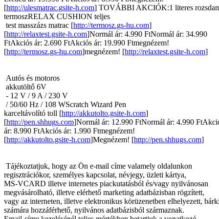
[
http://ulesmatrac.gsite-h.com
] TOVÁBBI AKCIÓK:1 literes rozsdam
termoszRELAX CUSHION teljes
test masszázs matrac [
http://termosz.gs-hu.com
]
[
http://relaxtest.gsite-h.com
]Normál ár: 4.990 FtNormál ár: 34.990
FtAkciós ár: 2.690 FtAkciós ár: 19.990 Ftmegnézem!
[
http://termosz.gs-hu.com
]megnézem! [
http://relaxtest.gsite-h.com
]
Autós és motoros
akkutöltő 6V
- 12 V / 9 A / 230 V
/ 50/60 Hz / 108 WScratch Wizard Pen
karceltávolító toll [
http://akkutolto.gsite-h.com
]
[
http://pen.shhugs.com
]Normál ár: 12.990 FtNormál ár: 4.990 FtAkci
ár: 8.990 FtAkciós ár: 1.990 Ftmegnézem!
[
http://akkutolto.gsite-h.com
]Megnézem! [
http://pen.shhugs.com
]
Tájékoztatjuk, hogy az Ön e-mail címe valamely oldalunkon
regisztrációkor, személyes kapcsolat, névjegy, üzleti kártya,
MS-VCARD illetve internetes piackutatásból és/vagy nyilvánosan
megvásárolható, illetve elérhető marketing adatbázisban rögzített,
vagy az interneten, illetve elektronikus körüzenetben elhelyezett, bárk
számára hozzáférhető, nyilvános adatbázisból származnak.
Email-címe kezelésénél teljes mértékben betartjuk a vonatkozó