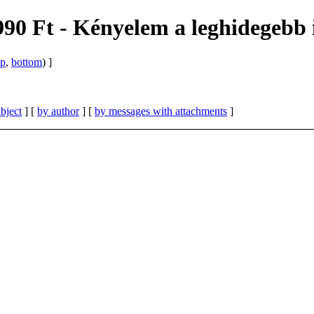
990 Ft - Kényelem a leghidegebb 
op
,
bottom
) ]
bject
] [
by author
] [
by messages with attachments
]