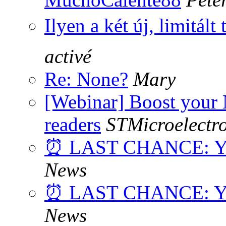
Ilyen a két új, limitált 
activé
Re: None?
Mary
[Webinar] Boost your
readers
STMicroelectro
⏰ LAST CHANCE: Your
News
⏰ LAST CHANCE: Your
News