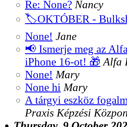
Re: None?
Nancy
🏷️OKTÓBER - Bulk
None!
Jane
📢 Ismerje meg az Alf
iPhone 16-ot! 🎁
Alfa 
None!
Mary
None hi
Mary
A tárgyi eszköz fogal
Praxis Képzési Közpon
Thursday, 9 October 20