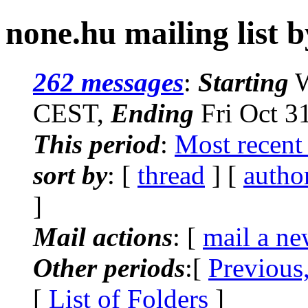
none.hu mailing list b
262 messages
:
Starting
W
CEST,
Ending
Fri Oct 3
This period
:
Most recent
sort by
: [
thread
] [
autho
]
Mail actions
: [
mail a ne
Other periods
:[
Previous
[
List of Folders
]