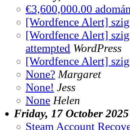
€3,600,000.00 adomá
[Wordfence Alert] szi
[Wordfence Alert] szi
attempted
WordPress
[Wordfence Alert] szi
None?
Margaret
None!
Jess
None
Helen
Friday, 17 October 2025
Steam Account Recov