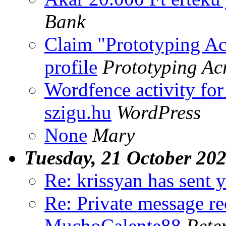
Bank
Claim "Prototyping Acr
profile
Prototyping Acr
Wordfence activity for
szigu.hu
WordPress
None
Mary
Tuesday, 21 October 20
Re: krissyan has sent y
Re: Private message r
MuchoCalente88
Pete