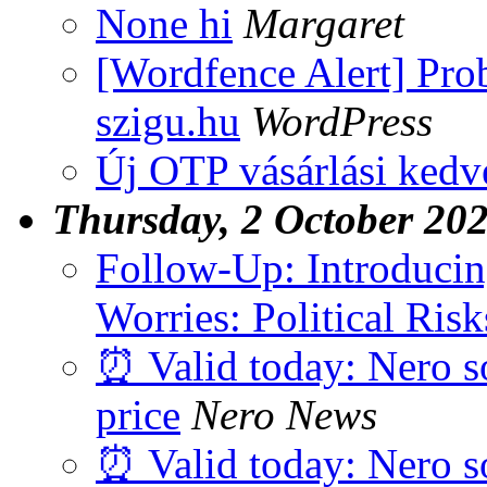
None hi
Margaret
[Wordfence Alert] Pro
szigu.hu
WordPress
Új OTP vásárlási ked
Thursday, 2 October 20
Follow-Up: Introducin
Worries: Political Ris
⏰ Valid today: Nero so
price
Nero News
⏰ Valid today: Nero so