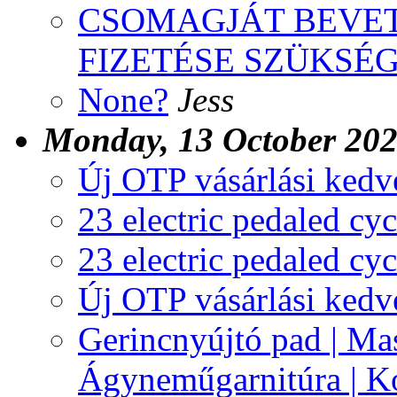
CSOMAGJÁT BEVETT
FIZETÉSE SZÜKSÉ
None?
Jess
Monday, 13 October 20
Új OTP vásárlási ked
23 electric pedaled cyc
23 electric pedaled cyc
Új OTP vásárlási ked
Gerincnyújtó pad | Mas
Ágyneműgarnitúra | Ko