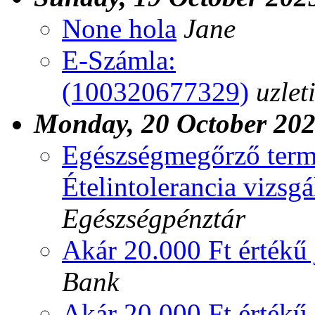
None hola
Jane
E-Számla:
(100320677329)
uzlet
Monday, 20 October 20
Egészségmegőrző termé
Ételintolerancia vizsgá
Egészségpénztár
Akár 20.000 Ft értékű
Bank
Akár 20.000 Ft értékű