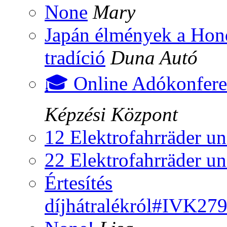
None
Mary
Japán élmények a Hond
tradíció
Duna Autó
🎓 Online Adókonfere
Képzési Központ
12 Elektrofahrräder u
22 Elektrofahrräder u
Értesítés
díjhátralékról#IVK27