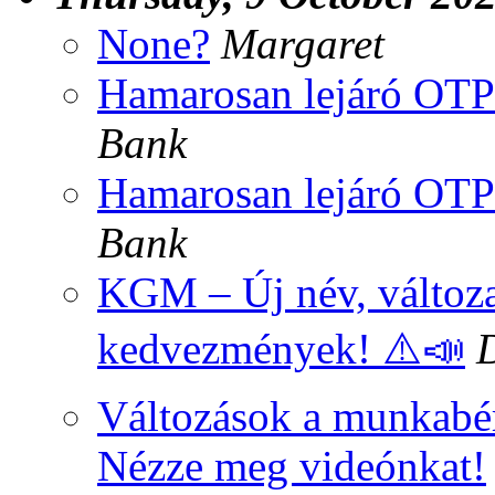
None?
Margaret
Hamarosan lejáró OTP
Bank
Hamarosan lejáró OTP
Bank
KGM – Új név, változa
kedvezmények! ⚠️📣
Változások a munkabér 
Nézze meg videónkat!