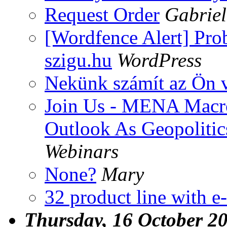
Request Order
Gabriel
[Wordfence Alert] Pro
szigu.hu
WordPress
Nekünk számít az Ön 
Join Us - MENA Macro
Outlook As Geopolitics
Webinars
None?
Mary
32 product line with e
Thursday, 16 October 2