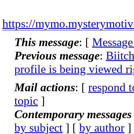
https://mymo.mysterymoti
This message
: [
Message
Previous message
:
Biitc
profile is being viewed 
Mail actions
: [
respond t
topic
]
Contemporary messages 
by subject
] [
by author
]