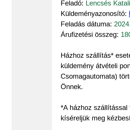
Feladó:
Lencsés Katal
Küldeményazonosító:
Feladás dátuma:
2024
Árufizetési összeg:
18
Házhoz szállítás* eset
küldemény átvételi pon
Csomagautomata) törté
Önnek.
*A házhoz szállítással
kíséreljük meg kézbesí