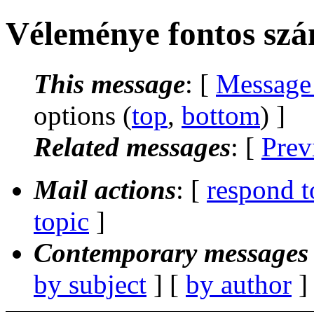
Véleménye fontos sz
This message
: [
Message
options (
top
,
bottom
) ]
Related messages
:
[
Prev
Mail actions
: [
respond t
topic
]
Contemporary messages 
by subject
] [
by author
]