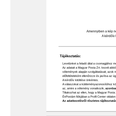
Amennyiben a kép n
A kérdőív 
Tájékoztatás:
Levelünket a feladó által a csomagjához me
Az adatait a Magyar Posta Zrt. kezeli abból
vélemények alapján szolgáltatásait, azok 
előfeltételeként ellenőrizze és javítsa az
A kérdőív kitöltése önkéntes.
A válaszokat a küldeményazonosítóhoz kötö
az, amire a vélemény vonatkozik,
azonban
Tiltakozhat az ellen, hogy a Magyar Posta 
ÉnPostám fiókjában a Profil Center oldalon
Az adatkezelésről részletes tájékoztatá