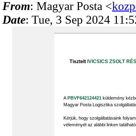
From
: Magyar Posta <
kozp
Date
: Tue, 3 Sep 2024 11:
Tisztelt
IVICSICS ZSOLT RÉ
A
PBVF642124421
küldemény kézbes
Magyar Posta Logisztika szolgáltatás
Kérjük, hogy szolgáltatásaink folya
véleményét az alábbi linken található