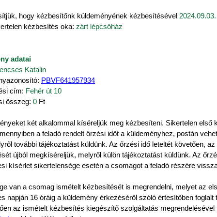
sítjük, hogy kézbesítőnk küldeményének kézbesítésével
2024.09.03.
kertelen kézbesítés oka:
zárt lépcsőház
ny adatai
encses Katalin
nyazonosító:
PBVF641957934
ési cím:
Fehér út 10
ési összeg:
0
Ft
nyeket két alkalommal kíséreljük meg kézbesíteni. Sikertelen első k
mennyiben a feladó rendelt őrzési időt a küldeményhez, postán vehet
lyről további tájékoztatást küldünk. Az őrzési idő leteltét követően, 
sét újból megkíséreljük, melyről külön tájékoztatást küldünk. Az őrz
si kísérlet sikertelensége esetén a csomagot a feladó részére vissza
e van a csomag ismételt kézbesítését is megrendelni, melyet az els
s napján 16 óráig a küldemény érkezéséről szóló értesítőben foglalt
ően az ismételt kézbesítés kiegészítő szolgáltatás megrendelésével 