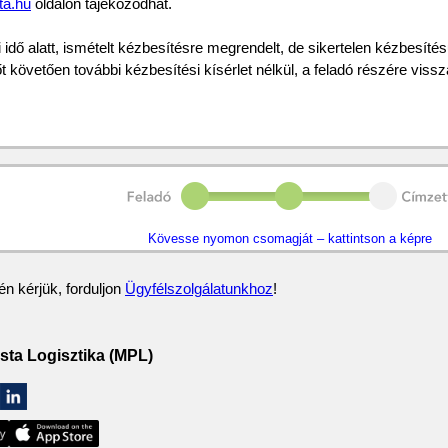
ta.hu
oldalon tájékozódhat.
 idő alatt, ismételt kézbesítésre megrendelt, de sikertelen kézbesít
őt követően további kézbesítési kísérlet nélkül, a feladó részére vissz
Kövesse nyomon csomagját – kattintson a képre
n kérjük, forduljon
Ügyfélszolgálatunkhoz
!
ta Logisztika (MPL)