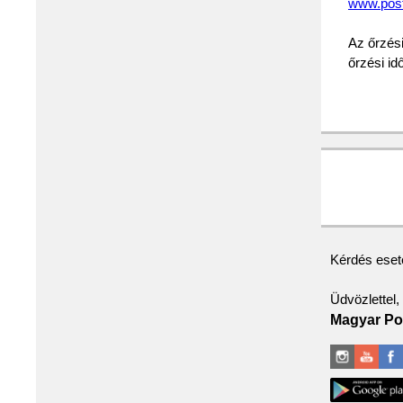
www.pos
Az őrzési
őrzési id
Kérdés eseté
Üdvözlettel,
Magyar Pos