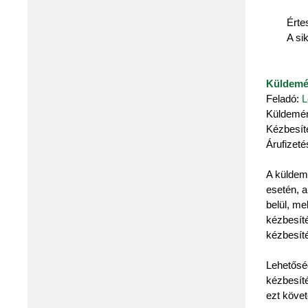
Érte
A si
Küldemé
Feladó:
L
Küldemé
Kézbesít
Árufizet
A küldemé
esetén, a
belül, me
kézbesíté
kézbesíté
Lehetőség
kézbesíté
ezt követ