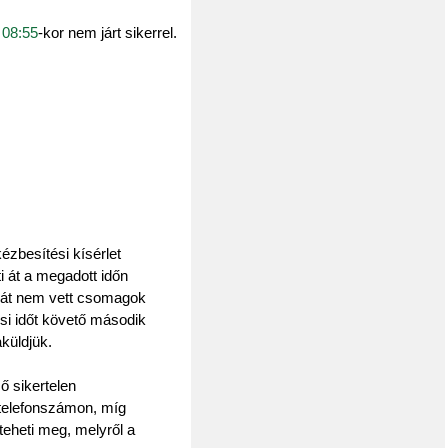
 08:55
-kor nem járt sikerrel.
ézbesítési kísérlet
i át a megadott időn
az át nem vett csomagok
ési időt követő második
küldjük.
ő sikertelen
 telefonszámon, míg
teheti meg, melyről a