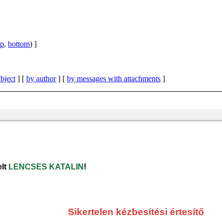
op
,
bottom
) ]
bject
] [
by author
] [
by messages with attachments
]
elt
LENCSES KATALIN
!
Sikertelen kézbesítési értesítő