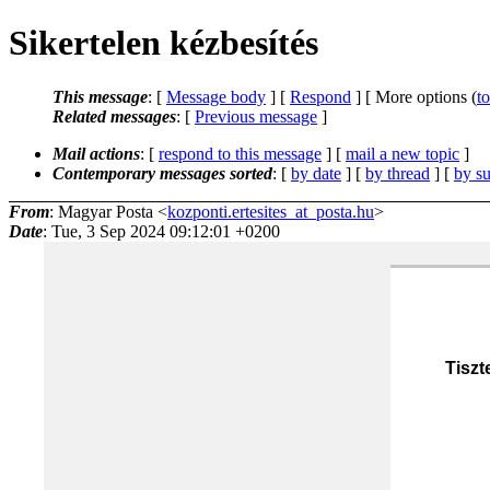
Sikertelen kézbesítés
This message
: [
Message body
] [
Respond
] [ More options (
t
Related messages
:
[
Previous message
]
Mail actions
: [
respond to this message
] [
mail a new topic
]
Contemporary messages sorted
: [
by date
] [
by thread
] [
by su
From
: Magyar Posta <
kozponti.ertesites_at_posta.hu
>
Date
: Tue, 3 Sep 2024 09:12:01 +0200
Tiszt