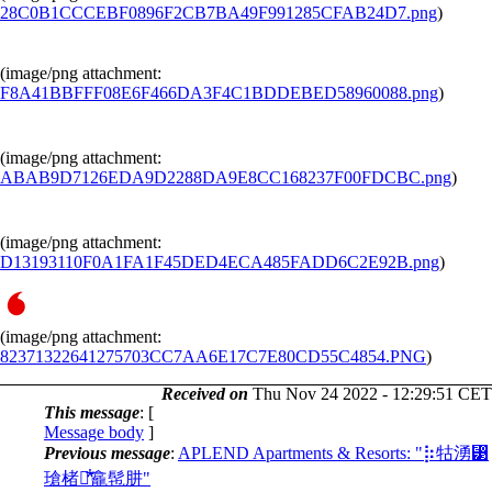
28C0B1CCCEBF0896F2CB7BA49F991285CFAB24D7.png
)
(image/png attachment:
F8A41BBFFF08E6F466DA3F4C1BDDEBED58960088.png
)
(image/png attachment:
ABAB9D7126EDA9D2288DA9E8CC168237F00FDCBC.png
)
(image/png attachment:
D13193110F0A1FA1F45DED4ECA485FADD6C2E92B.png
)
(image/png attachment:
82371322641275703CC7AA6E17C7E80CD55C4854.PNG
)
Received on
Thu Nov 24 2022 - 12:29:51 CET
This message
: [
Message body
]
Previous message
:
APLEND Apartments & Resorts: "⡷牯湧⁳
瑲楮朩⃰龕髢肼"