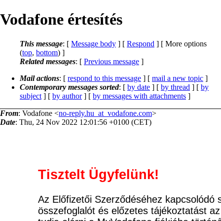
Vodafone értesítés
This message
: [
Message body
] [
Respond
] [ More options
(
top
,
bottom
) ]
Related messages
:
[
Previous message
]
Mail actions
: [
respond to this message
] [
mail a new topic
]
Contemporary messages sorted
: [
by date
] [
by thread
] [
by
subject
] [
by author
] [
by messages with attachments
]
From
: Vodafone <
no-reply.hu_at_vodafone.com
>
Date
: Thu, 24 Nov 2022 12:01:56 +0100 (CET)
Tisztelt Ügyfelünk!
Az Előfizetői Szerződéséhez kapcsolódó 
összefoglalót és előzetes tájékoztatást az 