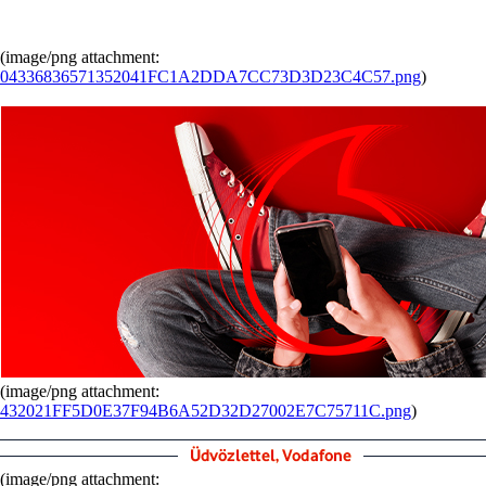
(image/png attachment:
04336836571352041FC1A2DDA7CC73D3D23C4C57.png
)
(image/png attachment:
432021FF5D0E37F94B6A52D32D27002E7C75711C.png
)
(image/png attachment: