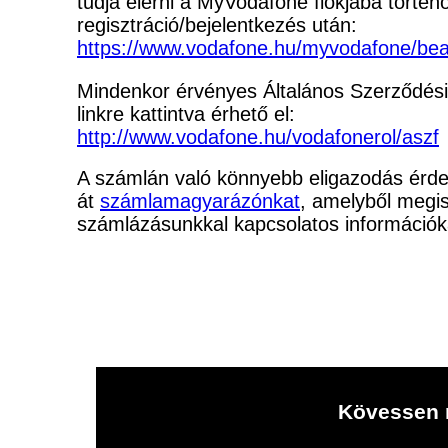
tudja elérni a MyVodafone fiókjába történ
regisztráció/bejelentkezés után:
https://www.vodafone.hu/myvodafone/bea
Mindenkor érvényes Általános Szerződési 
linkre kattintva érhető el:
http://www.vodafone.hu/vodafonerol/aszf
A számlán való könnyebb eligazodás érdek
át
számlamagyarázónkat
, amelyből megi
számlázásunkkal kapcsolatos információk
Kövessen 