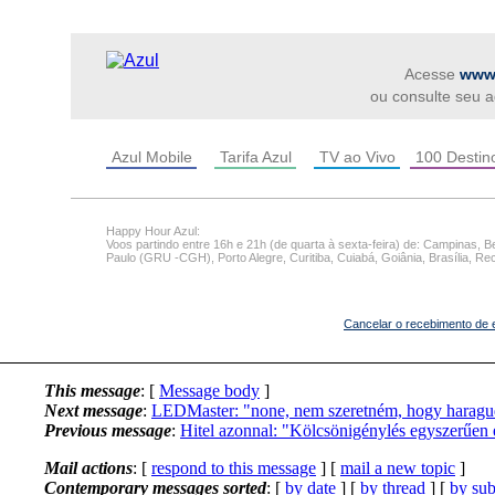
Acesse
www.
ou consulte seu a
Azul Mobile
Tarifa Azul
TV ao Vivo
100 Destin
Happy Hour Azul:
Voos partindo entre 16h e 21h (de quarta à sexta-feira) de: Campinas, 
Paulo (GRU -CGH), Porto Alegre, Curitiba, Cuiabá, Goiânia, Brasília, Reci
Cancelar o recebimento de e
This message
: [
Message body
]
Next message
:
LEDMaster: "none, nem szeretném, hogy haragu
Previous message
:
Hitel azonnal: "Kölcsönigénylés egyszerűen 
Mail actions
: [
respond to this message
] [
mail a new topic
]
Contemporary messages sorted
: [
by date
] [
by thread
] [
by sub