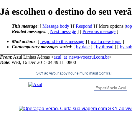
Já escolheu o destino do seu ver
This message
: [
Message body
] [
Respond
] [ More options (
top
Related messages
:
[
Next message
] [
Previous message
]
Mail actions
: [
respond to this message
] [
mail a new topic
]
Contemporary messages sorted
: [
by date
] [
by thread
] [
by sub
From
: Azul Linhas Aéreas <
azul_at_news-voeazul.com.br
>
Date
: Wed, 16 Dec 2015 04:49:11 -0800
SKY ao vivo, happy hour e muito mais! Confira!
Experiência Azul