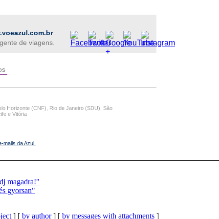
voeazul.com.br
gente de viagens.
os
Belo Horizonte (CNF), Rio de Janeiro (SDU), São
fe e Vitória
-mails da Azul.
dj magadra!"
és gyorsan"
ject
] [
by author
] [
by messages with attachments
]