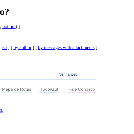
ão?
,
bottom
) ]
ject
] [
by author
] [
by messages with attachments
]
Ver na web
Mapa de Rotas
TudoAzul
Fale Conosco